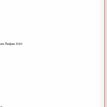
ния Лифан X60
б.