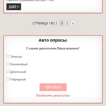
самообслуживания Москва — на…
АРЕНДА
ДАЛЕЕ
ПОДЪЕМНИКА
В
АВТОСЕРВИСЕ
СТРАНИЦА 1 ИЗ 2
1
2
»
Авто опросы:
С каким двигателем Ваша машина?
Электро
Бензиновый
Дизельный
Гибридный
Посмотреть результаты