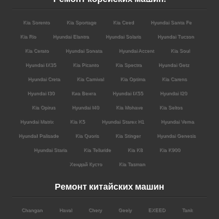
Kia Sorento
Kia Sportage
Kia Ceed
Hyundai Santa Fe
Kia Rio
Hyundai Elantra
Hyundai Solaris
Hyundai Tucson
Kia Cerato
Hyundai Sonata
Hyundai Accent
Kia Soul
Hyundai IX35
Kia Picanto
Kia Spectra
Hyundai Getz
Hyundai Creta
Kia Carnival
Kia Optima
Kia Carens
Hyundai I30
Киа Венга
Hyundai IX55
Hyundai I20
Kia Opirus
Hyundai I40
Kia Mohave
Kia Seltos
Hyundai Matrix
Kia K5
Hyundai Starex H1
Hyundai Verna
HyundaI Palisade
Kia Quoris
Kia Stinger
Hyundai Genesis
Hyundai Staria
Kia Telluride
Kia K8
Kia K900
Хендай Кусто
Kia Tasman
Ремонт китайских машин
Changan
Haval
Chery
Geely
EXEED
Tank