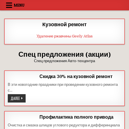
Skip
MENU
to
content
Кузовной ремонт
Удаление ржавчины Geely Atlas
Спец предложения (акции)
Спец предложения Авто-техцентра
Скидка 30% на кузовной ремонт
В эти новогодние праздники при проведении кузовного ремонта
с…
СКИДКА
ДАЛЕЕ
30%
НА
КУЗОВНОЙ
РЕМОНТ
Профилактика полного привода
Очистка и смазка шлицов углового редуктора и дифферинциала