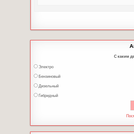
А
С каким д
Электро
Бензиновый
Дизельный
Гибридный
Пос