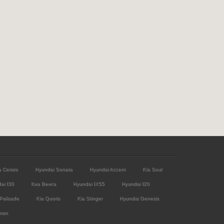
a Cerato
Hyundai Sonata
Hyundai Accent
Kia Soul
ai I30
Киа Венга
Hyundai IX55
Hyundai I20
Palisade
Kia Quoris
Kia Stinger
Hyundai Genesis
man