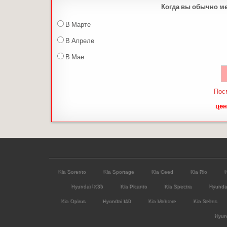
Когда вы обычно м
В Марте
В Апреле
В Мае
Пос
цен
Kia Sorento
Kia Sportage
Kia Ceed
Kia Rio
H
Hyundai IX35
Kia Picanto
Kia Spectra
Hyunda
Kia Opirus
Hyundai I40
Kia Mohave
Kia Seltos
Hyund