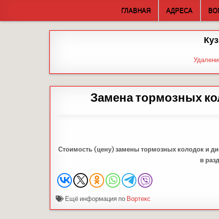
Skip
ГЛАВНАЯ
АДРЕСА
ВО
to
content
Куз
Удалени
Замена тормозных кол
Стоимость (цену) замены тормозных колодок и ди
в раз
Ещё информация по
Вортекс