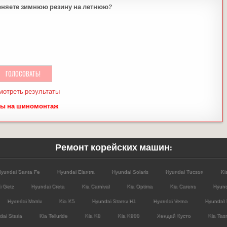
еняете зимнюю резину на летнюю?
мотреть результаты
ы на шиномонтаж
Ремонт корейских машин:
yundai Santa Fe
Hyundai Elantra
Hyundai Solaris
Hyundai Tucson
Ki
i Getz
Hyundai Creta
Kia Carnival
Kia Optima
Kia Carens
Hyund
Hyundai Matrix
Kia K5
Hyundai Starex H1
Hyundai Verna
HyundaI 
ai Staria
Kia Telluride
Kia K8
Kia K900
Хендай Кусто
Kia Tas