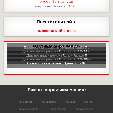
JAECOO J6 1.5 AMT, 2026
Хочу пройти Нулевое ТО, как …
Посетители сайта
10 посетителей
на сайте
Частные обращения:
Ремонт корейских машин:
Kia Sorento
Kia Sportage
Kia Ceed
Kia Rio
Hyundai Santa Fe
Hyundai Elantra
Hyundai Solaris