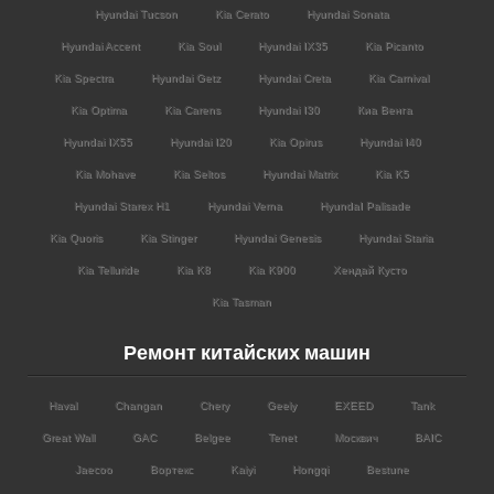
Hyundai Tucson
Kia Cerato
Hyundai Sonata
Hyundai Accent
Kia Soul
Hyundai IX35
Kia Picanto
Kia Spectra
Hyundai Getz
Hyundai Creta
Kia Carnival
Kia Optima
Kia Carens
Hyundai I30
Киа Венга
Hyundai IX55
Hyundai I20
Kia Opirus
Hyundai I40
Kia Mohave
Kia Seltos
Hyundai Matrix
Kia K5
Hyundai Starex H1
Hyundai Verna
HyundaI Palisade
Kia Quoris
Kia Stinger
Hyundai Genesis
Hyundai Staria
Kia Telluride
Kia K8
Kia K900
Хендай Кусто
Kia Tasman
Ремонт китайских машин
Haval
Changan
Chery
Geely
EXEED
Tank
Great Wall
GAC
Belgee
Tenet
Москвич
BAIC
Jaecoo
Вортекс
Kaiyi
Hongqi
Bestune