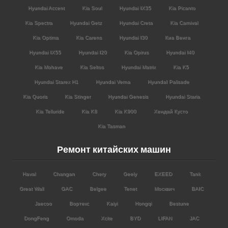
Hyundai Accent
Kia Soul
Hyundai IX35
Kia Picanto
Kia Spectra
Hyundai Getz
Hyundai Creta
Kia Carnival
Kia Optima
Kia Carens
Hyundai I30
Киа Венга
Hyundai IX55
Hyundai I20
Kia Opirus
Hyundai I40
Kia Mohave
Kia Seltos
Hyundai Matrix
Kia K5
Hyundai Starex H1
Hyundai Verna
HyundaI Palisade
Kia Quoris
Kia Stinger
Hyundai Genesis
Hyundai Staria
Kia Telluride
Kia K8
Kia K900
Хендай Кусто
Kia Tasman
Ремонт китайских машин
Haval
Changan
Chery
Geely
EXEED
Tank
Great Wall
GAC
Belgee
Tenet
Москвич
BAIC
Jaecoo
Вортекс
Kaiyi
Hongqi
Bestune
DongFeng
Omoda
Xcite
BYD
LIFAN
JAC