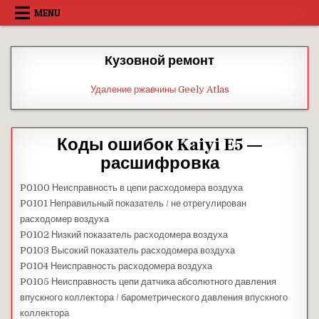
Skip
MENU
to
content
Кузовной ремонт
Удаление ржавчины Geely Atlas
Коды ошибок Kaiyi E5 —
расшифровка
P0100 Неисправность в цепи расходомера воздуха
P0101 Неправильный показатель / не отрегулирован
расходомер воздуха
P0102 Низкий показатель расходомера воздуха
P0103 Высокий показатель расходомера воздуха
P0104 Неисправность расходомера воздуха
P0105 Неисправность цепи датчика абсолютного давления
впускного коллектора / барометрического давления впускного
коллектора